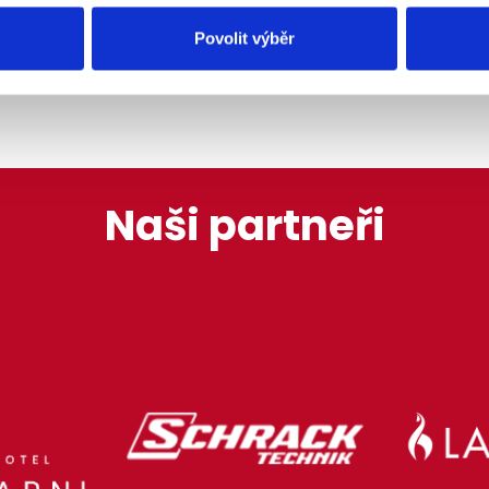
Povolit výběr
Naši partneři