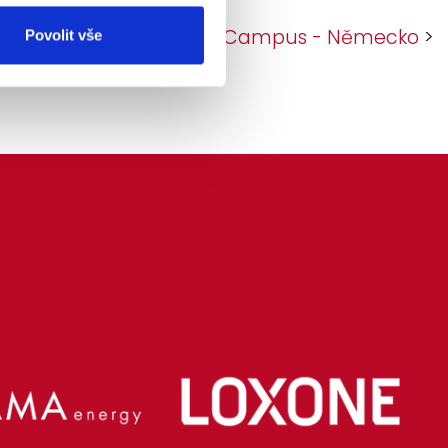
AUDI SPORT IN Campus - Německo
>
Povolit vše