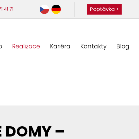
Poptávka >
 41 71
b
Realizace
Kariéra
Kontakty
Blog
 DOMY –