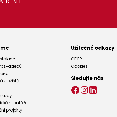
íme
Užitečné odkazy
nstalace
GDPR
 rozvaděčů
Cookies
taika
Sledujte nás
á úložiště
 služby
ické montáže
ní projekty