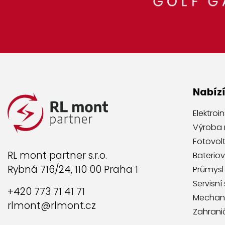
Nabíz
Elektroi
Výroba
Fotovol
RL mont partner s.r.o.
Bateriov
Rybná 716/24, 110 00 Praha 1
Průmysl
Servisní
+420 773 71 41 71
Mechan
rlmont@rlmont.cz
Zahranič