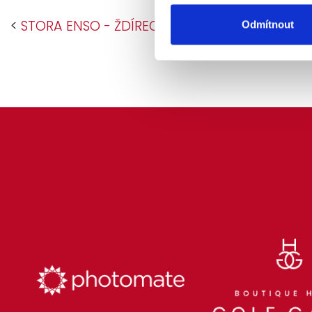
<
STORA ENSO - ŽDÍREC CZ
Odmítnout